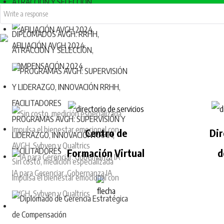
DIPLOMADOS AVGH: RRHH,
AFILIACIÓN AVGH 2024
ATRACCIÓN Y SELECCIÓN,
COMPENSACIÓN 2024
PROGRAMAS AVGH: SUPERVISIÓN Y
Centro de
Dir
LIDERAZGO, INNOVACIÓN RRHH,
FACILITADORES
Formación Virtual
d
Sin costo, medición especializada
IA para Gerenciar. Gobernanza IA
Impulsa el bienestar emocional con
AVGH, Sybven y Qualtrics