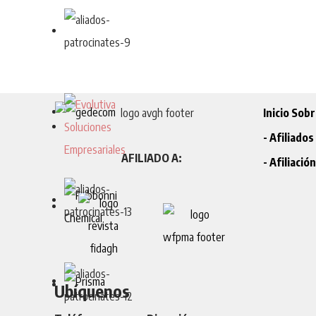
Inicio
Sobr
- Afiliado
AFILIADO A:
- Afiliació
Ubíquenos