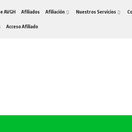
re AVGH
Afiliados
Afiliación
Nuestros Servicios
Co
s
Acceso Afiliado