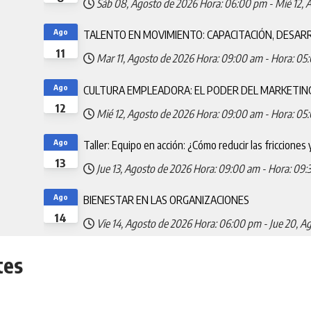
Sáb 08, Agosto de 2026
Hora: 06:00 pm
-
Mié 12, 
Ago
TALENTO EN MOVIMIENTO: CAPACITACIÓN, DESARR
11
Mar 11, Agosto de 2026
Hora: 09:00 am
-
Hora: 05
Ago
CULTURA EMPLEADORA: EL PODER DEL MARKETIN
12
Mié 12, Agosto de 2026
Hora: 09:00 am
-
Hora: 05
Ago
Taller: Equipo en acción: ¿Cómo reducir las fricciones 
13
Jue 13, Agosto de 2026
Hora: 09:00 am
-
Hora: 09:
Ago
BIENESTAR EN LAS ORGANIZACIONES
14
Vie 14, Agosto de 2026
Hora: 06:00 pm
-
Jue 20, A
tes