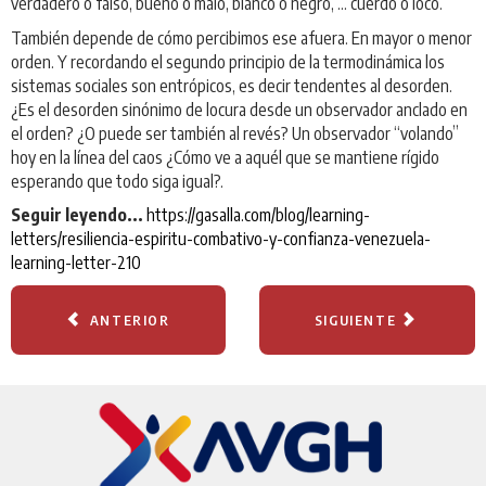
verdadero o falso, bueno o malo, blanco o negro, … cuerdo o loco.
También depende de cómo percibimos ese afuera. En mayor o menor
orden. Y recordando el segundo principio de la termodinámica los
sistemas sociales son entrópicos, es decir tendentes al desorden.
¿Es el desorden sinónimo de locura desde un observador anclado en
el orden? ¿O puede ser también al revés? Un observador “volando”
hoy en la línea del caos ¿Cómo ve a aquél que se mantiene rígido
esperando que todo siga igual?.
Seguir leyendo...
https://gasalla.com/blog/learning-
letters/resiliencia-espiritu-combativo-y-confianza-venezuela-
learning-letter-210
ANTERIOR
SIGUIENTE