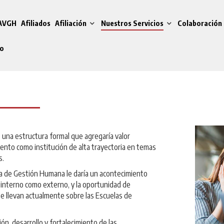
 AVGH
Afiliados
Afiliación
Nuestros Servicios
Colaboración 
do
una estructura formal que agregaría valor
iento como institución de alta trayectoria en temas
s.
la de Gestión Humana le daría un acontecimiento
 interno como externo, y la oportunidad de
se llevan actualmente sobre las Escuelas de
ión, desarrollo y fortalecimiento de las