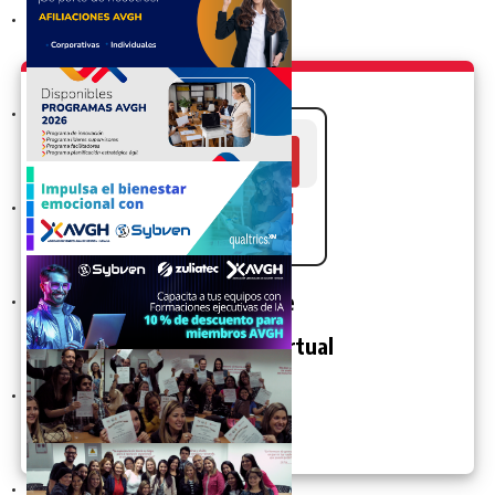
COMPENSACIÓN 2024
AFILIACIÓN AVGH 2024
PROGRAMAS AVGH: SUPERVISIÓN Y LIDERAZGO,
INNOVACIÓN RRHH, FACILITADORES
Sin costo, medición especializada Impulsa el bienestar
emocional con AVGH, Sybven y Qualtrics
Centro de
Formación Virtual
IA para Gerenciar. Gobernanza IA
Diplomado de Gerencia Estratégica de Compensación