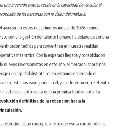
de una inversión exitosa reside en la capacidad de vincular el
propósito de las personas con la visión del mañana.
Al avanzar en estos dos primeros meses de 2026, hemos
visto como la gestión del talento humano ha dejado de ser una
planificación teórica para convertirse en nuestra realidad
operativa más crítica. Con la esperada llegada y consolidación
de nuevos inversionistas en este año, el mercado laboral nos
exige una agilidad distinta. Ya no estamos esperando el
cambio; estamos navegando en él, y la diferencia entre el éxito
y el estancamiento radica en una premisa fundamental:
la
evolución definitiva de la retención hacia la
vinculación.
La retención es un concepto inerte que evoca contención; es