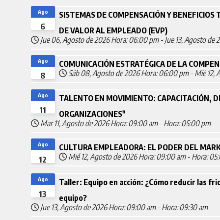
Ago
SISTEMAS DE COMPENSACIÓN Y BENEFICIOS
6
DE VALOR AL EMPLEADO (EVP)
Jue 06, Agosto de 2026
Hora: 06:00 pm
-
Jue 13, Agosto de 
Ago
COMUNICACIÓN ESTRATÉGICA DE LA COMPEN
Sáb 08, Agosto de 2026
Hora: 06:00 pm
-
Mié 12, 
8
Ago
TALENTO EN MOVIMIENTO: CAPACITACIÓN, D
11
ORGANIZACIONES"
Mar 11, Agosto de 2026
Hora: 09:00 am
-
Hora: 05:00 pm
Ago
CULTURA EMPLEADORA: EL PODER DEL MARK
Mié 12, Agosto de 2026
Hora: 09:00 am
-
Hora: 05
12
Ago
Taller: Equipo en acción: ¿Cómo reducir las fri
13
equipo?
Jue 13, Agosto de 2026
Hora: 09:00 am
-
Hora: 09:30 am