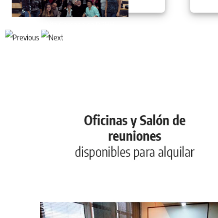
Diplomado Alta Gerencia en RRHH
AVGH