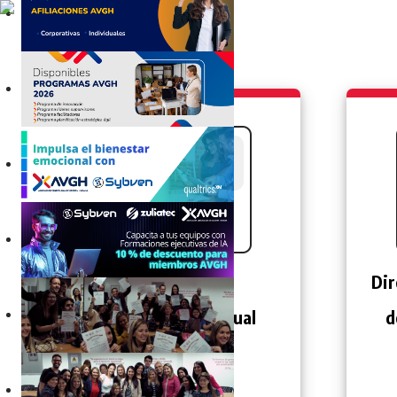
ATRACCIÓN Y SELECCIÓN,
COMPENSACIÓN 2024
AFILIACIÓN AVGH 2024
PROGRAMAS AVGH: SUPERVISIÓN Y
LIDERAZGO, INNOVACIÓN RRHH,
FACILITADORES
Sin costo, medición especializada
Impulsa el bienestar emocional con
AVGH, Sybven y Qualtrics
Centro de
Dir
IA para Gerenciar. Gobernanza IA
Formación Virtual
d
Diplomado de Gerencia Estratégica de
Compensación