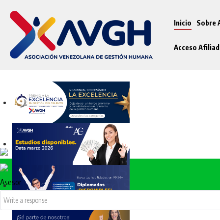
Inicio
Sobre
Acceso Afilia
Premio a la Excelencia AVGH
ENCUESTA NACIONAL DE SALARIOS
Asesor
DISPONIBLE A LA VENTA
DIPLOMADOS AVGH: RRHH,