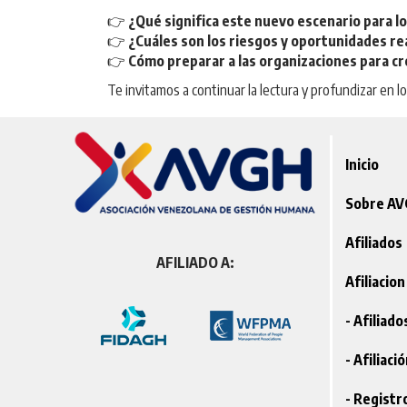
👉
¿Qué significa este nuevo escenario para l
👉
¿Cuáles son los riesgos y oportunidades re
👉
Cómo preparar a las organizaciones para cr
Te invitamos a continuar la lectura y profundizar en l
Inicio
Sobre A
Afiliados
AFILIADO A:
Afiliacion
- Afiliad
- Afiliaci
- Registr