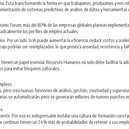
lejana. Está transformando la forma en que trabajamos, producimos y nos r
ementación de sistemas predictivos de análisis de datos y herramientas d
mic Forum, más del 80% de las empresas globales planean implementar te
 radicalmente los perfiles de empleo actuales.
. Por un lado, la IA puede aumentar la eficiencia, reducir costos y acel
jo podrían ser reemplazados, lo que provoca ansiedad, resistencia y fa
enen un papel esencial. Recursos Humanos no solo debe facilitar la adop
s para evitar bloqueos culturales.
empleos.
cas, pero crea nuevas funciones de análisis, gestión, creatividad y superv
as se automatizarán, pero se generarán millones de nuevos puestos en c
o.
mente. Por eso es indispensable instalar una cultura de formación consta
aje continuo tienen un 24% más de probabilidades de retener a sus emp