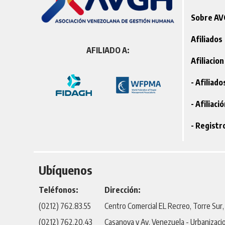
Sobre A
Afiliados
AFILIADO A:
Afiliacion
- Afiliad
- Afiliaci
- Registr
Ubíquenos
Teléfonos:
Dirección:
(0212) 762.83.55
Centro Comercial EL Recreo, Torre Sur, P
(0212) 762.20.43
Casanova y Av. Venezuela - Urbanizaci