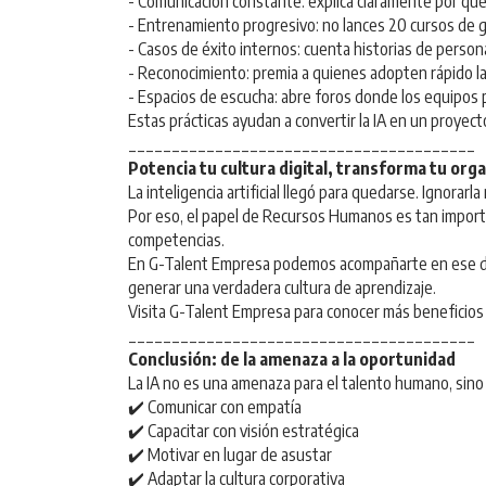
- Comunicación constante: explica claramente por qué 
- Entrenamiento progresivo: no lances 20 cursos de g
- Casos de éxito internos: cuenta historias de persona
- Reconocimiento: premia a quienes adopten rápido la 
- Espacios de escucha: abre foros donde los equipos 
Estas prácticas ayudan a convertir la IA en un proyecto
________________________________________
Potencia tu cultura digital, transforma tu org
La inteligencia artificial llegó para quedarse. Ignorar
Por eso, el papel de Recursos Humanos es tan importa
competencias.
En G-Talent Empresa podemos acompañarte en ese desa
generar una verdadera cultura de aprendizaje.
Visita G-Talent Empresa para conocer más beneficios
________________________________________
Conclusión: de la amenaza a la oportunidad
La IA no es una amenaza para el talento humano, sino
✔️ Comunicar con empatía
✔️ Capacitar con visión estratégica
✔️ Motivar en lugar de asustar
✔️ Adaptar la cultura corporativa