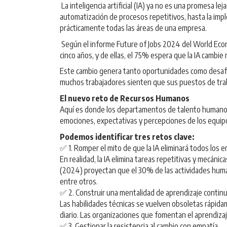
La inteligencia artificial (IA) ya no es una promesa 
automatización de procesos repetitivos, hasta la impl
prácticamente todas las áreas de una empresa.
Según el informe Future of Jobs 2024 del World Econo
cinco años, y de ellas, el 75% espera que la IA cambie
Este cambio genera tanto oportunidades como desafíos
muchos trabajadores sienten que sus puestos de traba
El nuevo reto de Recursos Humanos
Aquí es donde los departamentos de talento humano ti
emociones, expectativas y percepciones de los equipo
Podemos identificar tres retos clave:
✅ 1. Romper el mito de que la IA eliminará todos los 
En realidad, la IA elimina tareas repetitivas y mecáni
(2024) proyectan que el 30% de las actividades human
entre otros.
✅ 2. Construir una mentalidad de aprendizaje continu
Las habilidades técnicas se vuelven obsoletas rápida
diario. Las organizaciones que fomentan el aprendiz
✅ 3. Gestionar la resistencia al cambio con empatía.