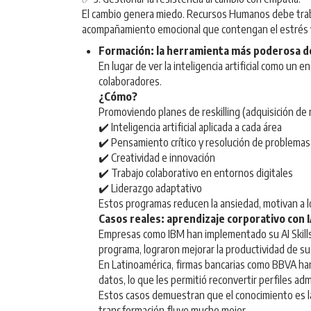
El cambio genera miedo. Recursos Humanos debe trabaja
acompañamiento emocional que contengan el estrés y 
Formación: la herramienta más poderosa 
En lugar de ver la inteligencia artificial como un
colaboradores.
¿Cómo?
Promoviendo planes de reskilling (adquisición de
✔️ Inteligencia artificial aplicada a cada área
✔️ Pensamiento crítico y resolución de problemas
✔️ Creatividad e innovación
✔️ Trabajo colaborativo en entornos digitales
✔️ Liderazgo adaptativo
Estos programas reducen la ansiedad, motivan a los
Casos reales: aprendizaje corporativo con 
Empresas como IBM han implementado su AI Skills A
programa, lograron mejorar la productividad de s
En Latinoamérica, firmas bancarias como BBVA han
datos, lo que les permitió reconvertir perfiles ad
Estos casos demuestran que el conocimiento es la
transformación fluye mucho mejor.