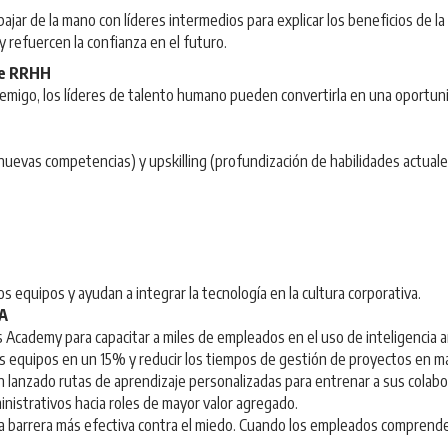
r de la mano con líderes intermedios para explicar los beneficios de la I
refuercen la confianza en el futuro.
de RRHH
 enemigo, los líderes de talento humano pueden convertirla en una oportuni
 nuevas competencias) y upskilling (profundización de habilidades actua
 equipos y ayudan a integrar la tecnología en la cultura corporativa.
IA
cademy para capacitar a miles de empleados en el uso de inteligencia arti
us equipos en un 15% y reducir los tiempos de gestión de proyectos en 
 lanzado rutas de aprendizaje personalizadas para entrenar a sus colabo
ministrativos hacia roles de mayor valor agregado.
 barrera más efectiva contra el miedo. Cuando los empleados comprenden 