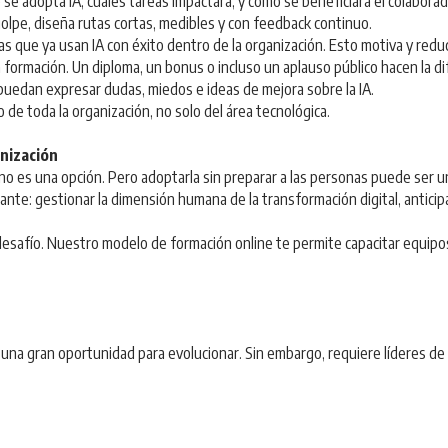
se adopta IA, cuáles tareas impactará, y cómo se beneficiará el colaborad
olpe, diseña rutas cortas, medibles y con feedback continuo.
s que ya usan IA con éxito dentro de la organización. Esto motiva y reduc
formación. Un diploma, un bonus o incluso un aplauso público hacen la di
puedan expresar dudas, miedos e ideas de mejora sobre la IA.
 de toda la organización, no solo del área tecnológica.
anización
la no es una opción. Pero adoptarla sin preparar a las personas puede ser u
nte: gestionar la dimensión humana de la transformación digital, anticip
fío. Nuestro modelo de formación online te permite capacitar equipos c
 una gran oportunidad para evolucionar. Sin embargo, requiere líderes d