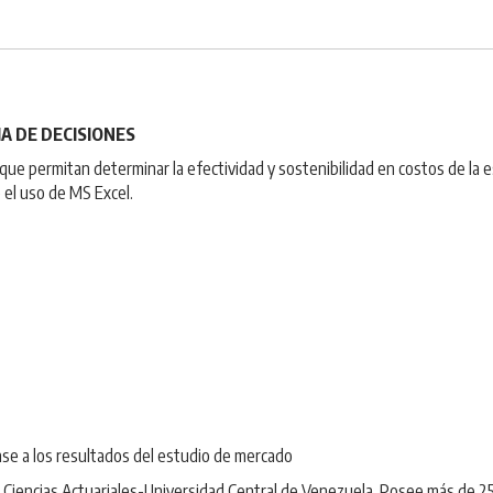
A DE DECISIONES
ue permitan determinar la efectividad y sostenibilidad en costos de la 
el uso de MS Excel.
ase a los resultados del estudio de mercado
 Ciencias Actuariales-Universidad Central de Venezuela. Posee más de 25