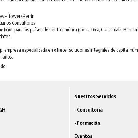
les – TowersPerrin
tuarios Consultores
eficios para los países de Centroamérica (Costa Rica, Guatemala, Hondur
ciates
 empresa especializada en ofrecer soluciones integrales de capital hum
umanos.
ado
Nuestros Servicios
VGH
- Consultoria
- Formación
Eventos