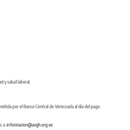
d y salud laboral.
emitida por el Banco Central de Venezuela al día del pago.
s a:
informacion@avgh.org.ve