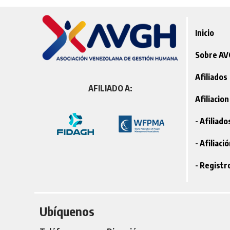
Inicio
Sobre A
Afiliados
AFILIADO A:
Afiliacion
- Afiliad
- Afiliaci
- Registr
Ubíquenos